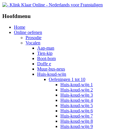
Hoofdmenu
Home
Online oefenen
Prosodie
Vocalen
Aap-man
Tien-kip
Boot-bom
Doffe e
Muur-bus-neus
Huis-koud-wijn
Oefeningen 1 tot 10
Huis-koud-wijn 1
Huis-koud-wijn 2
Huis-koud-wijn 3
Huis-koud-wijn 4
Huis-koud-wijn 5
Huis-koud-wijn 6
Huis-koud-wijn 7
Huis-koud-wijn 8
Huis-koud-wijn 9