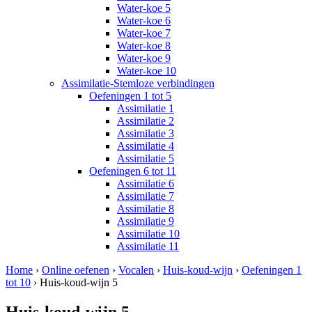
Water-koe 5
Water-koe 6
Water-koe 7
Water-koe 8
Water-koe 9
Water-koe 10
Assimilatie-Stemloze verbindingen
Oefeningen 1 tot 5
Assimilatie 1
Assimilatie 2
Assimilatie 3
Assimilatie 4
Assimilatie 5
Oefeningen 6 tot 11
Assimilatie 6
Assimilatie 7
Assimilatie 8
Assimilatie 9
Assimilatie 10
Assimilatie 11
Home
›
Online oefenen
›
Vocalen
›
Huis-koud-wijn
›
Oefeningen 1
tot 10
› Huis-koud-wijn 5
Huis-koud-wijn 5